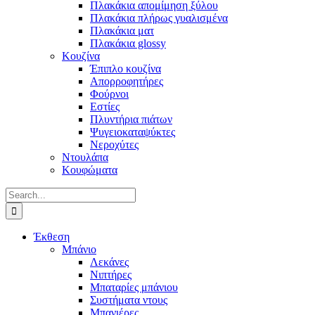
Πλακάκια απομίμηση ξύλου
Πλακάκια πλήρως γυαλισμένα
Πλακάκια ματ
Πλακάκια glossy
Κουζίνα
Έπιπλο κουζίνα
Απορροφητήρες
Φούρνοι
Εστίες
Πλυντήρια πιάτων
Ψυγειοκαταψύκτες
Νεροχύτες
Ντουλάπα
Κουφώματα
Search
for:
Έκθεση
Μπάνιο
Λεκάνες
Νιπτήρες
Μπαταρίες μπάνιου
Συστήματα ντους
Μπανιέρες