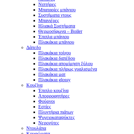
Νιπτήρες
Μπαταρίες μπάνιου
Συστήματα ντους
Μπανιέρες
Ηλιακά Συστήματα
Θερμοσίφωνα – Boiler
Έπιπλα μπάνιου
Πλακάκια μπάνιου
Δάπεδο
Πλακάκια τοίχου
Πλακάκια δαπέδου
Πλακάκια απομίμηση ξύλου
Πλακάκια πλήρως γυαλισμένα
Πλακάκια ματ
Πλακάκια glossy
Κουζίνα
Έπιπλο κουζίνα
Απορροφητήρες
Φούρνοι
Εστίες
Πλυντήρια πιάτων
Ψυγειοκαταψύκτες
Νεροχύτες
Ντουλάπα
Κουφώματα