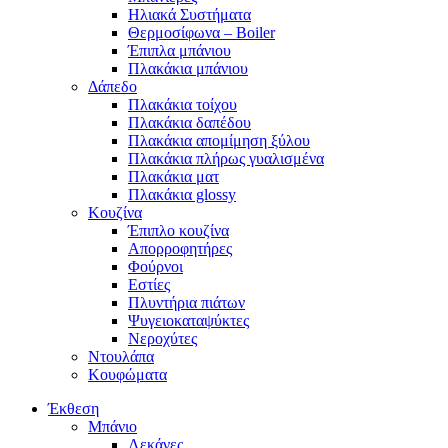
Ηλιακά Συστήματα
Θερμοσίφωνα – Boiler
Έπιπλα μπάνιου
Πλακάκια μπάνιου
Δάπεδο
Πλακάκια τοίχου
Πλακάκια δαπέδου
Πλακάκια απομίμηση ξύλου
Πλακάκια πλήρως γυαλισμένα
Πλακάκια ματ
Πλακάκια glossy
Κουζίνα
Έπιπλο κουζίνα
Απορροφητήρες
Φούρνοι
Εστίες
Πλυντήρια πιάτων
Ψυγειοκαταψύκτες
Νεροχύτες
Ντουλάπα
Κουφώματα
Έκθεση
Μπάνιο
Λεκάνες