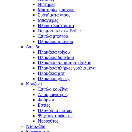
Νιπτήρες
Μπαταρίες μπάνιου
Συστήματα ντους
Μπανιέρες
Ηλιακά Συστήματα
Θερμοσίφωνα – Boiler
Έπιπλα μπάνιου
Πλακάκια μπάνιου
Δάπεδο
Πλακάκια τοίχου
Πλακάκια δαπέδου
Πλακάκια απομίμηση ξύλου
Πλακάκια πλήρως γυαλισμένα
Πλακάκια ματ
Πλακάκια glossy
Κουζίνα
Έπιπλο κουζίνα
Απορροφητήρες
Φούρνοι
Εστίες
Πλυντήρια πιάτων
Ψυγειοκαταψύκτες
Νεροχύτες
Ντουλάπα
Κουφώματα