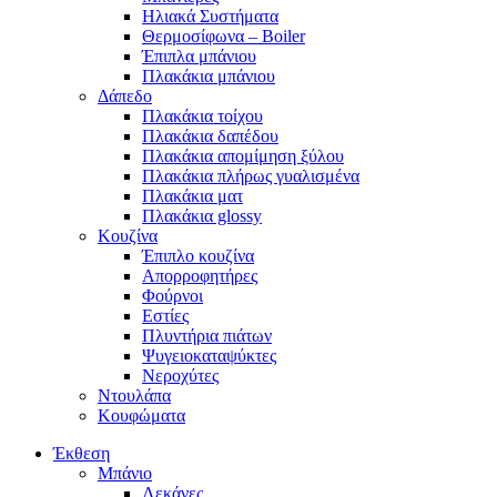
Ηλιακά Συστήματα
Θερμοσίφωνα – Boiler
Έπιπλα μπάνιου
Πλακάκια μπάνιου
Δάπεδο
Πλακάκια τοίχου
Πλακάκια δαπέδου
Πλακάκια απομίμηση ξύλου
Πλακάκια πλήρως γυαλισμένα
Πλακάκια ματ
Πλακάκια glossy
Κουζίνα
Έπιπλο κουζίνα
Απορροφητήρες
Φούρνοι
Εστίες
Πλυντήρια πιάτων
Ψυγειοκαταψύκτες
Νεροχύτες
Ντουλάπα
Κουφώματα
Έκθεση
Μπάνιο
Λεκάνες