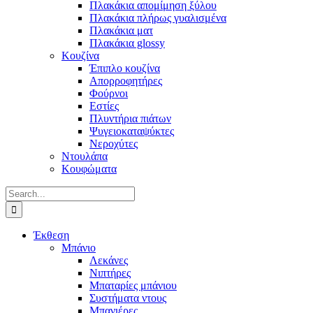
Πλακάκια απομίμηση ξύλου
Πλακάκια πλήρως γυαλισμένα
Πλακάκια ματ
Πλακάκια glossy
Κουζίνα
Έπιπλο κουζίνα
Απορροφητήρες
Φούρνοι
Εστίες
Πλυντήρια πιάτων
Ψυγειοκαταψύκτες
Νεροχύτες
Ντουλάπα
Κουφώματα
Search
for:
Έκθεση
Μπάνιο
Λεκάνες
Νιπτήρες
Μπαταρίες μπάνιου
Συστήματα ντους
Μπανιέρες