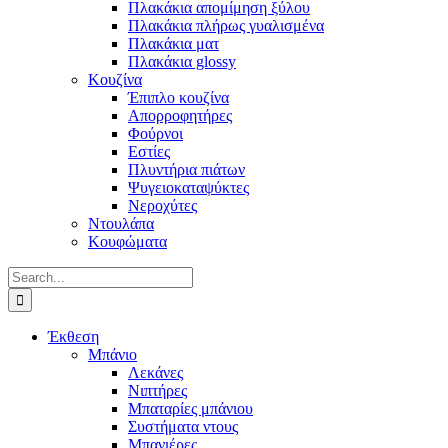
Πλακάκια απομίμηση ξύλου
Πλακάκια πλήρως γυαλισμένα
Πλακάκια ματ
Πλακάκια glossy
Κουζίνα
Έπιπλο κουζίνα
Απορροφητήρες
Φούρνοι
Εστίες
Πλυντήρια πιάτων
Ψυγειοκαταψύκτες
Νεροχύτες
Ντουλάπα
Κουφώματα
Search
for:
Έκθεση
Μπάνιο
Λεκάνες
Νιπτήρες
Μπαταρίες μπάνιου
Συστήματα ντους
Μπανιέρες