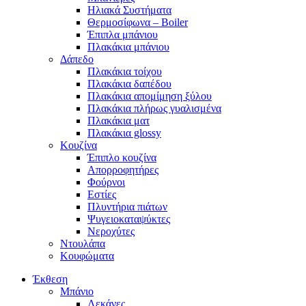
Ηλιακά Συστήματα
Θερμοσίφωνα – Boiler
Έπιπλα μπάνιου
Πλακάκια μπάνιου
Δάπεδο
Πλακάκια τοίχου
Πλακάκια δαπέδου
Πλακάκια απομίμηση ξύλου
Πλακάκια πλήρως γυαλισμένα
Πλακάκια ματ
Πλακάκια glossy
Κουζίνα
Έπιπλο κουζίνα
Απορροφητήρες
Φούρνοι
Εστίες
Πλυντήρια πιάτων
Ψυγειοκαταψύκτες
Νεροχύτες
Ντουλάπα
Κουφώματα
Έκθεση
Μπάνιο
Λεκάνες