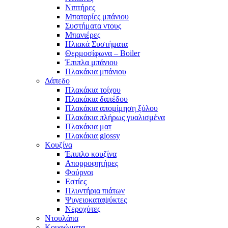
Νιπτήρες
Μπαταρίες μπάνιου
Συστήματα ντους
Μπανιέρες
Ηλιακά Συστήματα
Θερμοσίφωνα – Boiler
Έπιπλα μπάνιου
Πλακάκια μπάνιου
Δάπεδο
Πλακάκια τοίχου
Πλακάκια δαπέδου
Πλακάκια απομίμηση ξύλου
Πλακάκια πλήρως γυαλισμένα
Πλακάκια ματ
Πλακάκια glossy
Κουζίνα
Έπιπλο κουζίνα
Απορροφητήρες
Φούρνοι
Εστίες
Πλυντήρια πιάτων
Ψυγειοκαταψύκτες
Νεροχύτες
Ντουλάπα
Κουφώματα