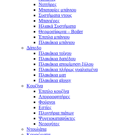
Νιπτήρες
Μπαταρίες μπάνιου
Συστήματα ντους
Μπανιέρες
Ηλιακά Συστήματα
Θερμοσίφωνα – Boiler
Έπιπλα μπάνιου
Πλακάκια μπάνιου
Δάπεδο
Πλακάκια τοίχου
Πλακάκια δαπέδου
Πλακάκια απομίμηση ξύλου
Πλακάκια πλήρως γυαλισμένα
Πλακάκια ματ
Πλακάκια glossy
Κουζίνα
Έπιπλο κουζίνα
Απορροφητήρες
Φούρνοι
Εστίες
Πλυντήρια πιάτων
Ψυγειοκαταψύκτες
Νεροχύτες
Ντουλάπα
Κουφώματα