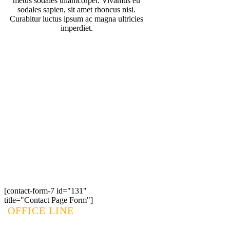
metus sodales ullamcorper. Vivamus eu
sodales sapien, sit amet rhoncus nisi.
Curabitur luctus ipsum ac magna ultricies
imperdiet.
FREE QUOTE
Do you
need help
with electrical
maintenance? Fill out this
form to get in touch.
[contact-form-7 id="131"
title="Contact Page Form"]
OFFICE LINE
1.800.555.6789