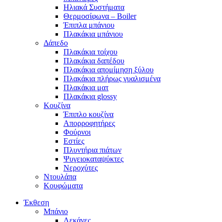
Ηλιακά Συστήματα
Θερμοσίφωνα – Boiler
Έπιπλα μπάνιου
Πλακάκια μπάνιου
Δάπεδο
Πλακάκια τοίχου
Πλακάκια δαπέδου
Πλακάκια απομίμηση ξύλου
Πλακάκια πλήρως γυαλισμένα
Πλακάκια ματ
Πλακάκια glossy
Κουζίνα
Έπιπλο κουζίνα
Απορροφητήρες
Φούρνοι
Εστίες
Πλυντήρια πιάτων
Ψυγειοκαταψύκτες
Νεροχύτες
Ντουλάπα
Κουφώματα
Έκθεση
Μπάνιο
Λεκάνες