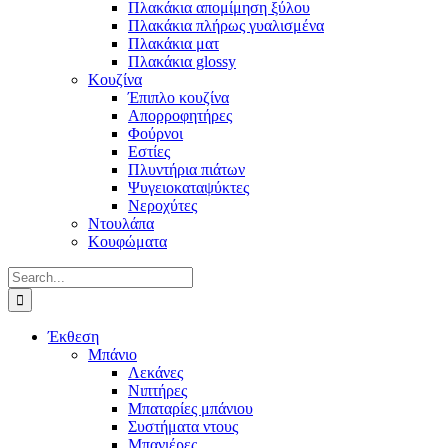
Πλακάκια απομίμηση ξύλου
Πλακάκια πλήρως γυαλισμένα
Πλακάκια ματ
Πλακάκια glossy
Κουζίνα
Έπιπλο κουζίνα
Απορροφητήρες
Φούρνοι
Εστίες
Πλυντήρια πιάτων
Ψυγειοκαταψύκτες
Νεροχύτες
Ντουλάπα
Κουφώματα
Search
for:
Έκθεση
Μπάνιο
Λεκάνες
Νιπτήρες
Μπαταρίες μπάνιου
Συστήματα ντους
Μπανιέρες