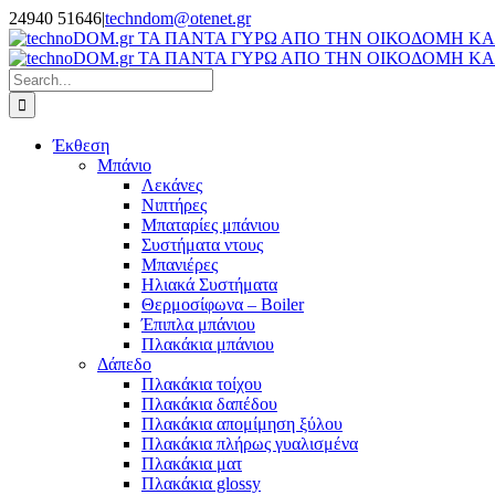
Skip
24940 51646
|
techndom@otenet.gr
to
Facebook
Instagram
content
Search
for:
Έκθεση
Μπάνιο
Λεκάνες
Νιπτήρες
Μπαταρίες μπάνιου
Συστήματα ντους
Μπανιέρες
Ηλιακά Συστήματα
Θερμοσίφωνα – Boiler
Έπιπλα μπάνιου
Πλακάκια μπάνιου
Δάπεδο
Πλακάκια τοίχου
Πλακάκια δαπέδου
Πλακάκια απομίμηση ξύλου
Πλακάκια πλήρως γυαλισμένα
Πλακάκια ματ
Πλακάκια glossy