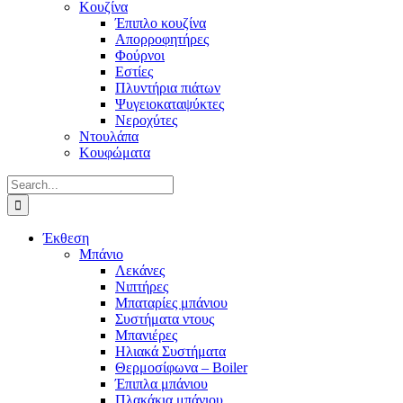
Κουζίνα
Έπιπλο κουζίνα
Απορροφητήρες
Φούρνοι
Εστίες
Πλυντήρια πιάτων
Ψυγειοκαταψύκτες
Νεροχύτες
Ντουλάπα
Κουφώματα
Search
for:
Έκθεση
Μπάνιο
Λεκάνες
Νιπτήρες
Μπαταρίες μπάνιου
Συστήματα ντους
Μπανιέρες
Ηλιακά Συστήματα
Θερμοσίφωνα – Boiler
Έπιπλα μπάνιου
Πλακάκια μπάνιου