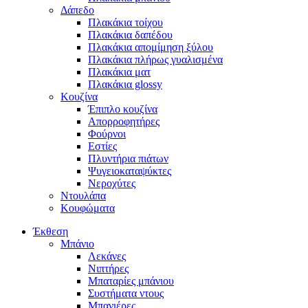
Δάπεδο
Πλακάκια τοίχου
Πλακάκια δαπέδου
Πλακάκια απομίμηση ξύλου
Πλακάκια πλήρως γυαλισμένα
Πλακάκια ματ
Πλακάκια glossy
Κουζίνα
Έπιπλο κουζίνα
Απορροφητήρες
Φούρνοι
Εστίες
Πλυντήρια πιάτων
Ψυγειοκαταψύκτες
Νεροχύτες
Ντουλάπα
Κουφώματα
Έκθεση
Μπάνιο
Λεκάνες
Νιπτήρες
Μπαταρίες μπάνιου
Συστήματα ντους
Μπανιέρες