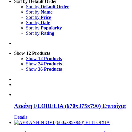
Sort by
Default Order
Sort by
Default Order
Sort by
Name
Sort by
Price
Sort by
Date
Sort by
Popularity
Sort by
Rating
Show
12 Products
Show
12 Products
Show
24 Products
Show
36 Products
Λεκάνη FLORELIA (670x375x790) Επιτοίχια
Details