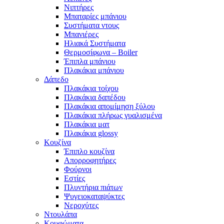
Νιπτήρες
Μπαταρίες μπάνιου
Συστήματα ντους
Μπανιέρες
Ηλιακά Συστήματα
Θερμοσίφωνα – Boiler
Έπιπλα μπάνιου
Πλακάκια μπάνιου
Δάπεδο
Πλακάκια τοίχου
Πλακάκια δαπέδου
Πλακάκια απομίμηση ξύλου
Πλακάκια πλήρως γυαλισμένα
Πλακάκια ματ
Πλακάκια glossy
Κουζίνα
Έπιπλο κουζίνα
Απορροφητήρες
Φούρνοι
Εστίες
Πλυντήρια πιάτων
Ψυγειοκαταψύκτες
Νεροχύτες
Ντουλάπα
Κουφώματα