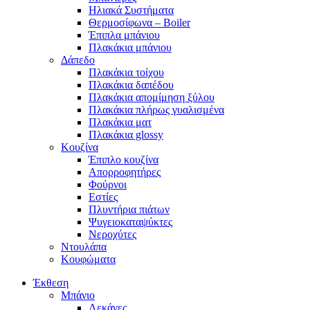
Ηλιακά Συστήματα
Θερμοσίφωνα – Boiler
Έπιπλα μπάνιου
Πλακάκια μπάνιου
Δάπεδο
Πλακάκια τοίχου
Πλακάκια δαπέδου
Πλακάκια απομίμηση ξύλου
Πλακάκια πλήρως γυαλισμένα
Πλακάκια ματ
Πλακάκια glossy
Κουζίνα
Έπιπλο κουζίνα
Απορροφητήρες
Φούρνοι
Εστίες
Πλυντήρια πιάτων
Ψυγειοκαταψύκτες
Νεροχύτες
Ντουλάπα
Κουφώματα
Έκθεση
Μπάνιο
Λεκάνες