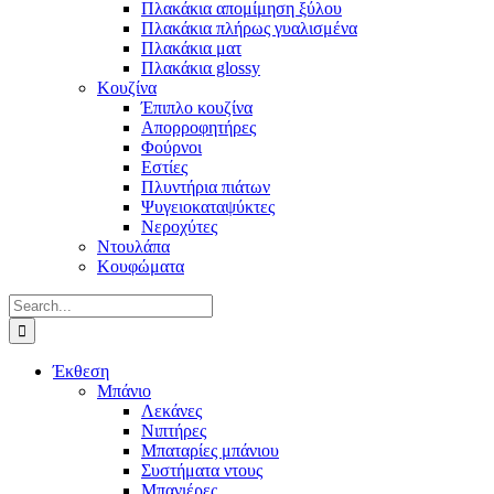
Πλακάκια απομίμηση ξύλου
Πλακάκια πλήρως γυαλισμένα
Πλακάκια ματ
Πλακάκια glossy
Κουζίνα
Έπιπλο κουζίνα
Απορροφητήρες
Φούρνοι
Εστίες
Πλυντήρια πιάτων
Ψυγειοκαταψύκτες
Νεροχύτες
Ντουλάπα
Κουφώματα
Search
for:
Έκθεση
Μπάνιο
Λεκάνες
Νιπτήρες
Μπαταρίες μπάνιου
Συστήματα ντους
Μπανιέρες