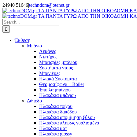
Skip
24940 51646
|
techndom@otenet.gr
to
Facebook
Instagram
content
Search
for:
Έκθεση
Μπάνιο
Λεκάνες
Νιπτήρες
Μπαταρίες μπάνιου
Συστήματα ντους
Μπανιέρες
Ηλιακά Συστήματα
Θερμοσίφωνα – Boiler
Έπιπλα μπάνιου
Πλακάκια μπάνιου
Δάπεδο
Πλακάκια τοίχου
Πλακάκια δαπέδου
Πλακάκια απομίμηση ξύλου
Πλακάκια πλήρως γυαλισμένα
Πλακάκια ματ
Πλακάκια glossy