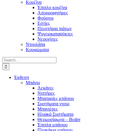
Κουζίνα
Έπιπλο κουζίνα
Απορροφητήρες
Φούρνοι
Εστίες
Πλυντήρια πιάτων
Ψυγειοκαταψύκτες
Νεροχύτες
Ντουλάπα
Κουφώματα
Search
for:
Έκθεση
Μπάνιο
Λεκάνες
Νιπτήρες
Μπαταρίες μπάνιου
Συστήματα ντους
Μπανιέρες
Ηλιακά Συστήματα
Θερμοσίφωνα – Boiler
Έπιπλα μπάνιου
Πλακάκια μπάνιου