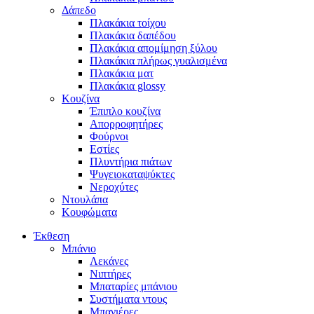
Δάπεδο
Πλακάκια τοίχου
Πλακάκια δαπέδου
Πλακάκια απομίμηση ξύλου
Πλακάκια πλήρως γυαλισμένα
Πλακάκια ματ
Πλακάκια glossy
Κουζίνα
Έπιπλο κουζίνα
Απορροφητήρες
Φούρνοι
Εστίες
Πλυντήρια πιάτων
Ψυγειοκαταψύκτες
Νεροχύτες
Ντουλάπα
Κουφώματα
Έκθεση
Μπάνιο
Λεκάνες
Νιπτήρες
Μπαταρίες μπάνιου
Συστήματα ντους
Μπανιέρες