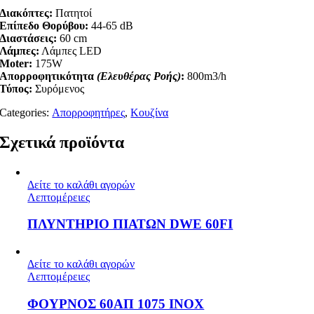
Διακόπτες:
Πατητοί
Επίπεδο Θορύβου:
44-65 dB
Διαστάσεις:
60 cm
Λάμπες:
Λάμπες LED
Moter:
175W
Απορροφητικότητα
(Ελευθέρας Ροής)
:
800m3/h
Τύπος:
Συρόμενος
Categories:
Απορροφητήρες
,
Κουζίνα
Σχετικά προϊόντα
Δείτε το καλάθι αγορών
Λεπτομέρειες
ΠΛΥΝΤΗΡΙΟ ΠΙΑΤΩΝ DWE 60FI
Δείτε το καλάθι αγορών
Λεπτομέρειες
ΦΟΥΡΝΟΣ 60ΑΠ 1075 INOX