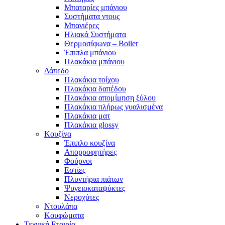
Μπαταρίες μπάνιου
Συστήματα ντους
Μπανιέρες
Ηλιακά Συστήματα
Θερμοσίφωνα – Boiler
Έπιπλα μπάνιου
Πλακάκια μπάνιου
Δάπεδο
Πλακάκια τοίχου
Πλακάκια δαπέδου
Πλακάκια απομίμηση ξύλου
Πλακάκια πλήρως γυαλισμένα
Πλακάκια ματ
Πλακάκια glossy
Κουζίνα
Έπιπλο κουζίνα
Απορροφητήρες
Φούρνοι
Εστίες
Πλυντήρια πιάτων
Ψυγειοκαταψύκτες
Νεροχύτες
Ντουλάπα
Κουφώματα
Τεχνική Εταιρία