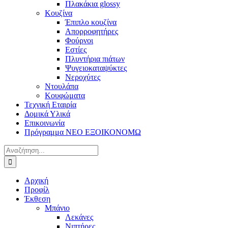
Πλακάκια glossy
Κουζίνα
Έπιπλο κουζίνα
Απορροφητήρες
Φούρνοι
Εστίες
Πλυντήρια πιάτων
Ψυγειοκαταψύκτες
Νεροχύτες
Ντουλάπα
Κουφώματα
Τεχνική Εταιρία
Δομικά Υλικά
Επικοινωνία
Πρόγραμμα ΝΕΟ ΕΞΟΙΚΟΝΟΜΩ
Αναζήτηση
για:
Αρχική
Προφίλ
Έκθεση
Μπάνιο
Λεκάνες
Νιπτήρες