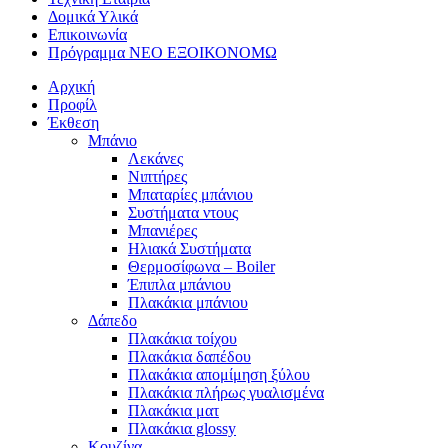
Δομικά Υλικά
Επικοινωνία
Πρόγραμμα ΝΕΟ ΕΞΟΙΚΟΝΟΜΩ
Αρχική
Προφίλ
Έκθεση
Μπάνιο
Λεκάνες
Νιπτήρες
Μπαταρίες μπάνιου
Συστήματα ντους
Μπανιέρες
Ηλιακά Συστήματα
Θερμοσίφωνα – Boiler
Έπιπλα μπάνιου
Πλακάκια μπάνιου
Δάπεδο
Πλακάκια τοίχου
Πλακάκια δαπέδου
Πλακάκια απομίμηση ξύλου
Πλακάκια πλήρως γυαλισμένα
Πλακάκια ματ
Πλακάκια glossy
Κουζίνα