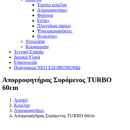
Έπιπλο κουζίνα
Απορροφητήρες
Φούρνοι
Εστίες
Πλυντήρια πιάτων
Ψυγειοκαταψύκτες
Νεροχύτες
Ντουλάπα
Κουφώματα
Τεχνική Εταιρία
Δομικά Υλικά
Επικοινωνία
Πρόγραμμα ΝΕΟ ΕΞΟΙΚΟΝΟΜΩ
Απορροφητήρας Συρόμενος TURBO
60cm
Αρχική
Κουζίνα
Απορροφητήρες
Απορροφητήρας Συρόμενος TURBO 60cm